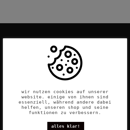
hinter dem label steht rebecca und
bietet dir mit vrida nachhaltige und
zeitlose alltagsbegleiter
in
minimalistischer formgebung. jedes
wir nutzen cookies auf unserer
website. einige von ihnen sind
produkt ist ein einzelstück und wird
essenziell, während andere dabei
liebevoll mit qualitativ
hochwertigen
helfen, unseren shop und seine
funktionen zu verbessern.
materialien handgefertigt in hannover.
alles klar!