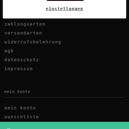
gut zu wissen
einstellungen
zahlungsarten
versandarten
widerrufsbelehrung
agb
datenschutz
impressum
mein konto
mein konto
wunschliste