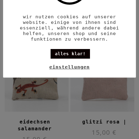
ähnliche produkte
wir nutzen cookies auf unserer
website. einige von ihnen sind
essenziell, während andere dabei
helfen, unseren shop und seine
funktionen zu verbessern.
alles klar!
einstellungen
eidechsen
glitzi rosa |
salamander
15,00
€