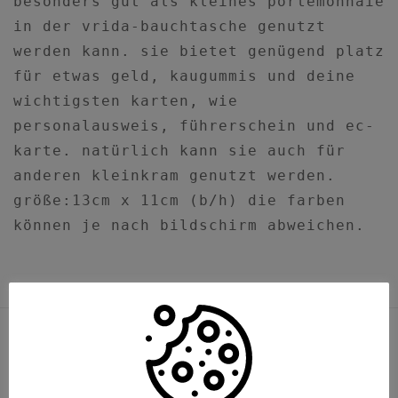
besonders gut als kleines portemonnaie
in der vrida-bauchtasche genutzt
werden kann. sie bietet genügend platz
für etwas geld, kaugummis und deine
wichtigsten karten, wie
personalausweis, führerschein und ec-
karte. natürlich kann sie auch für
anderen kleinkram genutzt werden.
größe:13cm x 11cm (b/h) die farben
können je nach bildschirm abweichen.