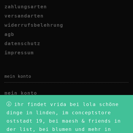
zahlungsarten
versandarten
widerrufsbelehrung
agb
datenschutz
impressum
mein konto
mein konto
wunschliste
ihr findet vrida bei lola schöne
dinge in linden, im conceptstore
oststadt 19, bei maesh & friends in
der list, bei blumen und mehr in