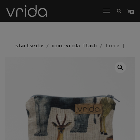
NAVIGATION
0
UMSCHALTEN
startseite
/
mini-vrida flach
/ tiere |