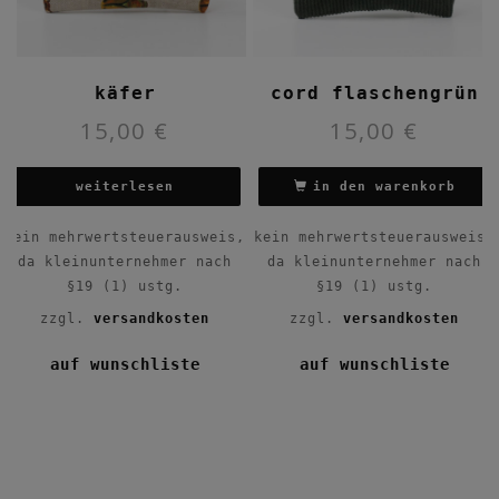
käfer
cord flaschengrün
15,00
€
15,00
€
weiterlesen
in den warenkorb
kein mehrwertsteuerausweis,
kein mehrwertsteuerausweis,
da kleinunternehmer nach
da kleinunternehmer nach
§19 (1) ustg.
§19 (1) ustg.
zzgl.
versandkosten
zzgl.
versandkosten
auf wunschliste
auf wunschliste