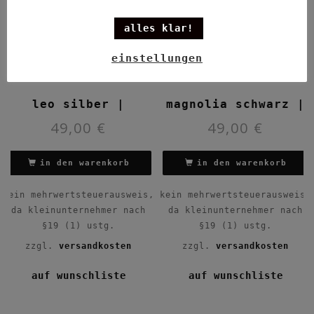
alles klar!
einstellungen
leo silber |
magnolia schwarz |
49,00
€
49,00
€
in den warenkorb
in den warenkorb
kein mehrwertsteuerausweis,
kein mehrwertsteuerausweis,
da kleinunternehmer nach
da kleinunternehmer nach
§19 (1) ustg.
§19 (1) ustg.
zzgl.
versandkosten
zzgl.
versandkosten
auf wunschliste
auf wunschliste