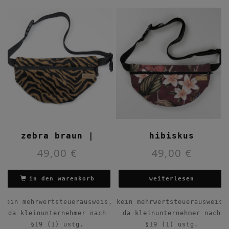
zebra braun |
hibiskus
49,00
€
49,00
€
in den warenkorb
weiterlesen
kein mehrwertsteuerausweis,
kein mehrwertsteuerausweis,
da kleinunternehmer nach
da kleinunternehmer nach
§19 (1) ustg.
§19 (1) ustg.