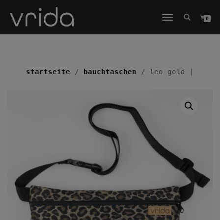
NAVIGATION
0
UMSCHALTEN
startseite
/
bauchtaschen
/ leo gold |