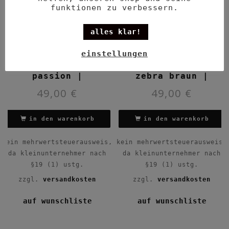
funktionen zu verbessern.
alles klar!
einstellungen
passion |
zebra braun |
49,00
€
49,00
€
in den warenkorb
in den warenkorb
kein mehrwertsteuerausweis,
kein mehrwertsteuerausweis,
da kleinunternehmer nach
da kleinunternehmer nach
§19 (1) ustg.
§19 (1) ustg.
zzgl.
versandkosten
zzgl.
versandkosten
auf wunschliste
auf wunschliste