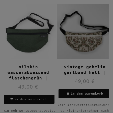
oilskin
vintage gobelin
wasserabweisend
gurtband hell |
flaschengrün |
49,00
€
49,00
€
in den warenkorb
in den warenkorb
kein mehrwertsteuerausweis,
kein mehrwertsteuerausweis,
da kleinunternehmer nach