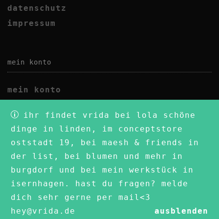
datenschutz
impressum
mein konto
mein konto
wunschliste
ihr findet vrida bei lola schöne
dinge in linden, im conceptstore
oststadt 19, bei maesh & friends in
der list, bei blumen und mehr in
burgdorf und bei mein werkstück in
isernhagen. hast du fragen? melde
2020 vrida
dich sehr gerne per mail<3
hey@vrida.de
ausblenden